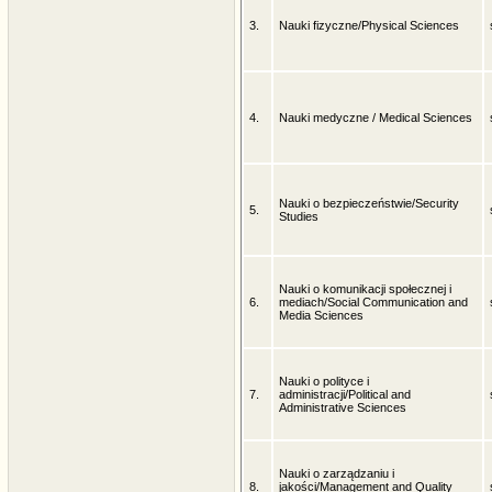
3.
Nauki fizyczne/Physical Sciences
4.
Nauki medyczne / Medical Sciences
Nauki o bezpieczeństwie/Security
5.
Studies
Nauki o komunikacji społecznej i
6.
mediach/Social Communication and
Media Sciences
Nauki o polityce i
7.
administracji/Political and
Administrative Sciences
Nauki o zarządzaniu i
8.
jakości/Management and Quality