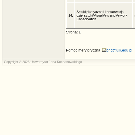
Sztuki plastyczne i konserwacja
14.
dzieł sztuki/Visual Arts and Artwork
Conservation
Strona:
1
Pomoc merytoryczna:
phd@ujk.edu.pl
Copyright © 2026 Uniwersytet Jana Kochanowskiego