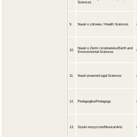
Sciences
9.
Nauki o zdrowiu / Health Sciences
Nauki o Ziemi i środowisku/Earth and
10.
Environmental Sciences
11.
Nauki prawne/Legal Sciences
12.
Pedagogika/Pedagogy
13.
Sztuki muzyczne/Musical Arts